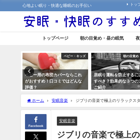
トッ
心地よい眠り・快適な睡眠のお手伝い
トップページ
朝の目覚め・昼の眠気
夜
ビー・キッズ
朝の目覚め・昼の眠気
ならこれ
居眠り運転を防止するには何を
旅行でいびきをかきたく
はどんな
すべき？効果的な３つの方法を
そんな時に便利な対策法
ご紹介
2018年12月21日
2018年8月30日
ホーム
安眠音楽
ジブリの音楽で極上のリラックス
安眠音楽
Facebook
ジブリの音楽で極上