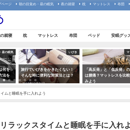
プページ
朝の目覚め・昼の眠気
夜の就寝
枕
マットレス
布団
の就寝
枕
マットレス
布団
ベッド
安眠グッ
いびき
マットレス
ない！
「高反発」と「低反発」の違い
来客用の布団でおすすめ
とは？
は腰痛？マットレスを比較して
ば？口コミと評判も確認
みよう
2018年12月13日
2018年7月7日
タイムと睡眠を手に入れよう
のリラックスタイムと睡眠を手に入れ