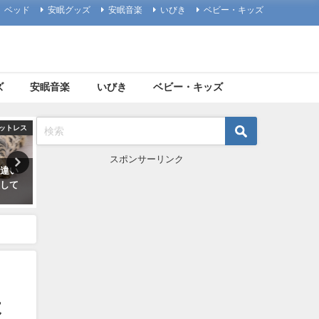
ベッド
安眠グッズ
安眠音楽
いびき
ベビー・キッズ
ズ
安眠音楽
いびき
ベビー・キッズ
布団
安眠グッズ
マ
スポンサーリンク
と言え
プレゼント用におすすめ！便利
ボナノッテのマットレスは
します
な安眠・快眠グッズはこれだ！
が良い！口コミと評判にも
2018年7月22日
2018年12月31日
よ