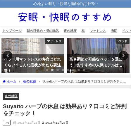
心地よい眠り・快適な睡眠のお手伝い
トップページ
朝の目覚め・昼の眠気
夜の就寝
枕
マットレス
布団
ベッ
マットレス
ベッド
ベッド用マットレスの寿命はどれ
高さ調節が可能なベッドを選ぼ
くらい？こんな症状が出たら要注
う！おすすめの人気モデルはこ
意！
れ！
2018年11月17日
2018年11月15日
ホーム
夜の就寝
Suyatto ハーブの休息 は効果あり？口コミと評判をチェッ
ク！
夜の就寝
Suyatto ハーブの休息 は効果あり？口コミと評判
をチェック！
PR
2018年11月28日
2018年11月28日