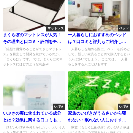
マットレス
ベッド
まくらぼのマットレスが人気！
一人暮らしにおすすめのベッド
その理由と口コミ・評判をチェ
は？口コミと評判もご紹介しま
ック
しょう
「笑顔で目覚めることができるマットレ
一人暮らしを始める際に、ベッドを始めと
ス」を目指して開発を続けているのが、
して、新しい家具をまとめて購入するとい
「まくらぼ」です。 では、まくらぼのマ
う人は多いでしょう。 ここでは、一人暮
ットレスにはどのような利点や...
らしをする人にぜひおすす...
いびき
いびき
いぶきの実に含まれている成分
家族のいびきがうるさいから寝
とは？効果に関する口コミも見
れない・眠れない人におすすめ
てみよう
の対策
「ひどいいびきを何とかしたい」という人
「家族（もしくは配偶者）のいびきがあま
から人気のサプリメントと言えば、「いぶ
りにうるさいので寝れない・眠れない」と