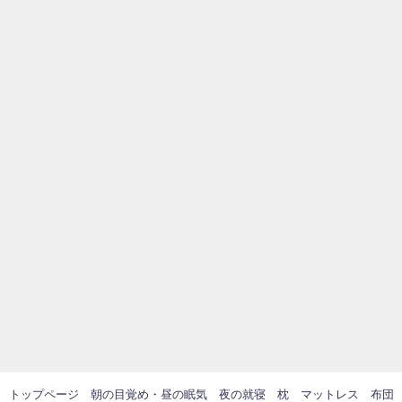
トップページ
朝の目覚め・昼の眠気
夜の就寝
枕
マットレス
布団