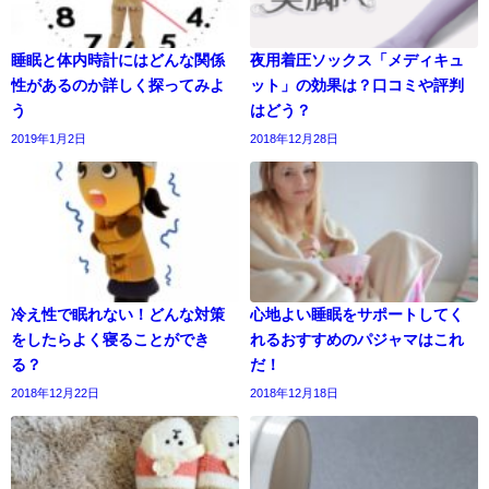
睡眠と体内時計にはどんな関係
夜用着圧ソックス「メディキュ
性があるのか詳しく探ってみよ
ット」の効果は？口コミや評判
う
はどう？
2019年1月2日
2018年12月28日
冷え性で眠れない！どんな対策
心地よい睡眠をサポートしてく
をしたらよく寝ることができ
れるおすすめのパジャマはこれ
る？
だ！
2018年12月22日
2018年12月18日