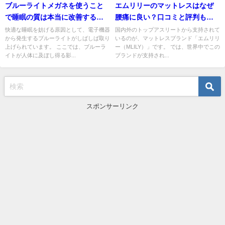
ブルーライトメガネを使うこと
エムリリーのマットレスはなぜ
で睡眠の質は本当に改善するの
腰痛に良い？口コミと評判も確
か？
認しよう
快適な睡眠を妨げる原因として、電子機器
国内外のトップアスリートから支持されて
から発生するブルーライトがしばしば取り
いるのが、マットレスブランド「エムリリ
上げられています。 ここでは、ブルーラ
ー（MLILY）」です。 では、世界中でこの
イトが人体に及ぼし得る影...
ブランドが支持され...
スポンサーリンク