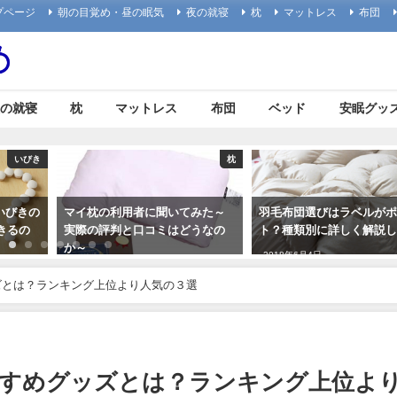
プページ
朝の目覚め・昼の眠気
夜の就寝
枕
マットレス
布団
の就寝
枕
マットレス
布団
ベッド
安眠グッ
枕
布団
聞いてみた～
羽毛布団選びはラベルがポイン
アロマが持つ高いリ
ミはどうなの
ト？種類別に詳しく解説します
果を活用した睡眠グ
介します
2018年6月4日
2018年8月3日
ズとは？ランキング上位より人気の３選
すすめグッズとは？ランキング上位よ