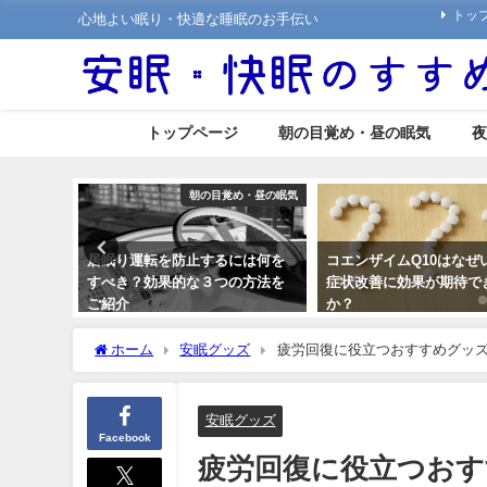
トッ
心地よい眠り・快適な睡眠のお手伝い
トップページ
朝の目覚め・昼の眠気
夜
朝の目覚め・昼の眠気
いびき
止するには何を
コエンザイムQ10はなぜいびきの
マイ枕の利用者に
な３つの方法を
症状改善に効果が期待できるの
実際の評判と口コ
か？
か～
2018年8月28日
2018年8月16日
ホーム
安眠グッズ
疲労回復に役立つおすすめグッ
安眠グッズ
Facebook
疲労回復に役立つお