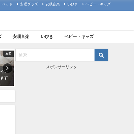
ベッド
安眠グッズ
安眠音楽
いびき
ベビー・キッズ
ズ
安眠音楽
いびき
ベビー・キッズ
安眠グッズ
マットレス
スポンサーリンク
ラックス効
東京スプリングのマットレスは
ラテックスマットレ
ッズをご紹
ここが凄い！口コミと評判も見
すすめモデルの口コ
てみよう
チェック
2018年12月19日
2018年12月1日
り