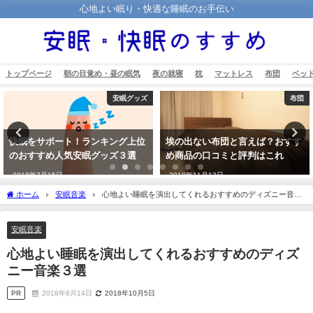
心地よい眠り・快適な睡眠のお手伝い
トップページ
朝の目覚め・昼の眠気
夜の就寝
枕
マットレス
布団
ベッ
安眠グッズ
布団
快眠をサポート！ランキング上位
埃の出ない布団と言えば？おすす
のおすすめ人気安眠グッズ３選
め商品の口コミと評判はこれ
2018年7月15日
2018年11月13日
ホーム
安眠音楽
心地よい睡眠を演出してくれるおすすめのディズニー音楽
３選
安眠音楽
心地よい睡眠を演出してくれるおすすめのディズ
ニー音楽３選
PR
2018年6月14日
2018年10月5日