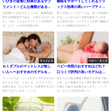
いびきの改善に効果があるサプ
睡眠をサポートしてくれるリラ
リメント～どんな種類がある
ックス効果の高いハーブティー
の？～
はこれだ
大音量でいびきをかくことは、健康状態に
香りが良いハーブティーは、体への刺激が
関する危険信号である、と考えられていま
少ないことから広く支持を集めています。
す。 では、どんなサプリメントを摂取す
また近年では、ハーブティーの持つ睡眠サ
ることで、いびきの症状は改...
ポートの効能が注目されて...
マットレス
ベビー・キッズ
セミダブルのマットレスが欲し
ベビー布団のおすすめはどれ？
い人へ〜おすすめのモデルをご
口コミで評判の良いモデルはこ
紹介〜
れだ
マットレスは、シングルサイズのモデルが
赤ちゃんの肌は繊細で抵抗力も非常に低い
ほとんどです。 とはいえ、よりサイズに
ため、より刺激が少なく寝心地の良い布団
余裕のある「セミダブル」を希望する人が
を選んであげる必要があります。 ここで
増えてきています。 ここで...
は、口コミで評判の良いベ...