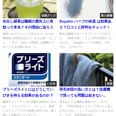
安眠グッズ
夜の就寝
水出し緑茶は睡眠の質向上に有
Suyatto ハーブの休息 は効果あ
効って本当？その理由に迫ろう
り？口コミと評判をチェック！
緑茶にはカフェインが含まれているため、
数ある睡眠サポートサプリメントの中で
睡眠前の摂取を控えている人は多いでしょ
も、「効果が高い」として評判を呼んでい
う。 一方で、水出しの緑茶には睡眠をサ
るのが、「Suyatto ハーブの休息」です。
ポートする効果があること...
では、このサプリ...
いびき
布団
ブリーズライトにはどうしてい
羽毛布団の洗い方とは？洗濯機
びきを抑える効果があるのか？
で洗っても問題は起きない
の！？
睡眠サポートグッズの先駆け的存在と言え
羽毛はとても繊細な素材です。 そのた
ば、「ブリーズライト」でしょう。 数多
め、「羽毛布団をどうやって洗ったら良い
くのメディアでその効果が紹介され、瞬く
か分からない」という人は少なくありませ
間に人気商品となりました...
ん。 では、羽毛布団の洗い...